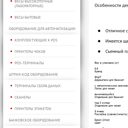
ВЕСЫ ВЫСОКОТОЧНЫЕ
Особенности де
(ЛАБОРАТОРНЫЕ)
ВЕСЫ БЫТОВЫЕ
ОБОРУДОВАНИЕ ДЛЯ АВТОМАТИЗАЦИИ
Отличное с
КОМПЛЕКТУЮЩИЕ К POS
Имеется ще
Съемный пл
ПРИНТЕРЫ ЧЕКОВ
POS-ТЕРМИНАЛЫ
Вес в упаковке (кг)
6.6
Бренд
ШТРИХ-КОД ОБОРУДОВАНИЕ
ФорТ
Держатели для банкнот
ТЕРМИНАЛЫ СБОРА ДАНЫХ
с металлическими зажима
Лоток для монет
вынимающийся
СКАНЕРЫ
Отделения для банкнот
под 5 купюр
Отделения для монет
ПРИНТЕРЫ ЭТИКЕТОК
8 ячеек
Распайка (совместимость)
БАНКОВСКОЕ ОБОРУДОВАНИЕ
Epson (Атол)
Цвет