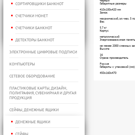
черный
СОРТИРОВЩИКИ БАНКНОТ
Габаритные размеры
410х100х420 мм
Замок
СЧЕТЧИКИ МОНЕТ
механический, эл.-мех. 3 п
Вес
СЧЕТЧИКИ БАНКНОТ
5.7 кг
Корпус
металлический
ДЕТЕКТОРЫ БАНКНОТ
Энергонезависимая памят
не менее 2000 сменных за
Высота
ЭЛЕКТРОННЫЕ ЦИФРОВЫЕ ПОДПИСИ
16
Страна производитель
КОМПЬЮТЕРЫ
Россия
Габариты с упаковкой (мм)
450x160x470
СЕТЕВОЕ ОБОРУДОВАНИЕ
ПЛАСТИКОВЫЕ КАРТЫ, ДИЗАЙН,
ПОЛИГРАФИЯ, СУВЕНИРНАЯ И ДРУГАЯ
ПРОДУКЦИЯ
СЕЙФЫ, ДЕНЕЖНЫЕ ЯЩИКИ
ДЕНЕЖНЫЕ ЯЩИКИ
СЕЙФЫ