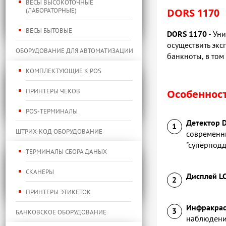
ВЕСЫ ВЫСОКОТОЧНЫЕ
(ЛАБОРАТОРНЫЕ)
DORS 1170
ВЕСЫ БЫТОВЫЕ
DORS 1170
- Ун
осуществить эк
ОБОРУДОВАНИЕ ДЛЯ АВТОМАТИЗАЦИИ
банкноты, в том
КОМПЛЕКТУЮЩИЕ К POS
ПРИНТЕРЫ ЧЕКОВ
Особеннос
POS-ТЕРМИНАЛЫ
Детектор 
ШТРИХ-КОД ОБОРУДОВАНИЕ
современны
"суперподд
ТЕРМИНАЛЫ СБОРА ДАНЫХ
СКАНЕРЫ
Дисплей LC
ПРИНТЕРЫ ЭТИКЕТОК
Инфракрас
БАНКОВСКОЕ ОБОРУДОВАНИЕ
наблюдения