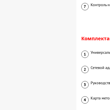
Контроль н
Комплекта
Универсал
Сетевой ад
Руководств
Карта мето