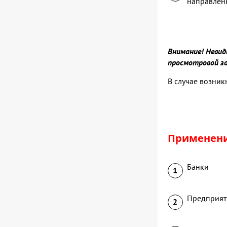
направлен
Внимание! Невид
просмотровой зо
В случае возник
Применен
Банки
Предприят