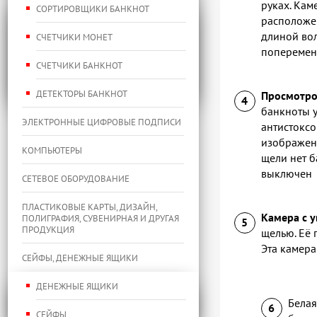
руках. Кам
СОРТИРОВЩИКИ БАНКНОТ
расположен
длиной вол
СЧЕТЧИКИ МОНЕТ
попеременн
СЧЕТЧИКИ БАНКНОТ
ДЕТЕКТОРЫ БАНКНОТ
Просмотро
банкноты у
ЭЛЕКТРОННЫЕ ЦИФРОВЫЕ ПОДПИСИ
антистоксо
изображени
КОМПЬЮТЕРЫ
щели нет б
выключен
СЕТЕВОЕ ОБОРУДОВАНИЕ
ПЛАСТИКОВЫЕ КАРТЫ, ДИЗАЙН,
Камера с 
ПОЛИГРАФИЯ, СУВЕНИРНАЯ И ДРУГАЯ
ПРОДУКЦИЯ
щелью. Её 
Эта камера
СЕЙФЫ, ДЕНЕЖНЫЕ ЯЩИКИ
ДЕНЕЖНЫЕ ЯЩИКИ
Белая
СЕЙФЫ