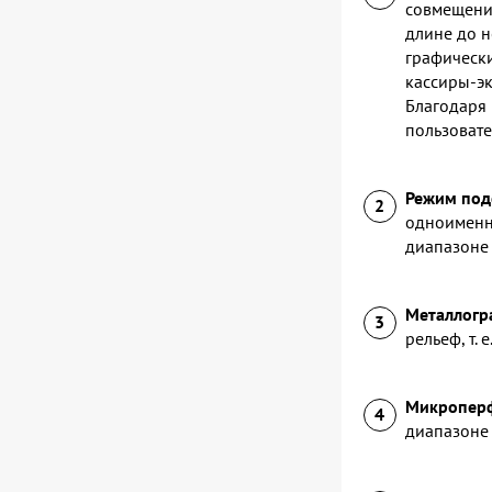
совмещение
длине до н
графически
кассиры-эк
Благодаря 
пользоват
Режим под
одноименн
диапазоне
Металлогр
рельеф, т.
Микропер
диапазоне 