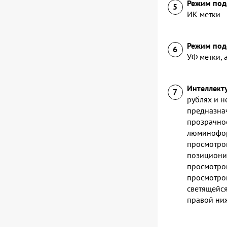
Режим подс
ИК метки
Режим под
УФ метки, 
Интеллекту
рублях и н
предназнач
прозрачное
люминофора
просмотров
позиционир
просмотров
просмотров
светящейся
правой ни