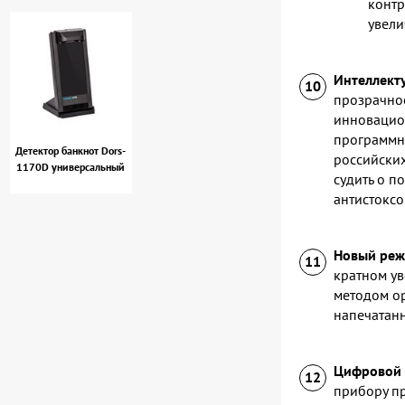
контр
увели
Интеллекту
прозрачное
инновацион
программно
Детектор банкнот Dors-
российских
1170D универсальный
судить о п
антистоксо
Новый реж
кратном ув
методом ор
напечатан
Цифровой 
прибору пр