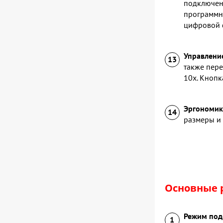
подключен
программны
цифровой 
Управлени
также пер
10х. Кнопк
Эргономик
размеры и
Основные 
Режим под