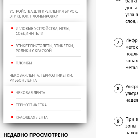
банкн
доста
УСТРОЙСТВА ДЛЯ КРЕПЛЕНИЯ БИРОК,
угла 
ЭТИКЕТОК, ПЛОМБИРОВКИ
слоя,
ИГЛОВЫЕ УСТРОЙСТВА, ИГЛЫ,
СОЕДИНИТЕЛИ
Инфра
ЭТИКЕТ ПИСТОЛЕТЫ, ЭТИКЕТКИ,
меток
РОЛИКИ С КРАСКОЙ
подли
зонах
ПЛОМБЫ
метал
ЧЕКОВАЯ ЛЕНТА, ТЕРМОЭТИКЕТКИ,
РИББОН ЛЕНТА
Ультр
ЧЕКОВАЯ ЛЕНТА
ультр
надеж
ТЕРМОЭТИКЕТКА
КРАСЯЩАЯ ЛЕНТА
При в
зоны 
наход
НЕДАВНО ПРОСМОТРЕНО