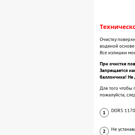
Техническ
Очистку поверх
водяной основе
Все излишки мо
При очистке по
Запрещается на
баллончика! Не
Для того чтобы 
пожалуйста, сл
DORS 1170 
Не устанав