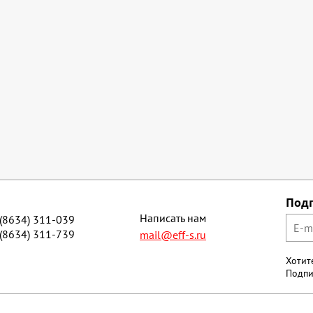
Под
Написать нам
 (8634) 311-039
 (8634) 311-739
mail@eff-s.ru
Хотит
Подпи