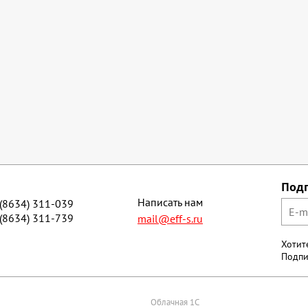
Под
Написать нам
 (8634) 311-039
 (8634) 311-739
mail@eff-s.ru
Хотит
Подпи
Облачная 1С