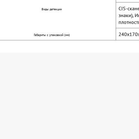
CIS-скан
Виды детекции
знаки), 
плотност
240x170
Габариты с упаковкой (мм)