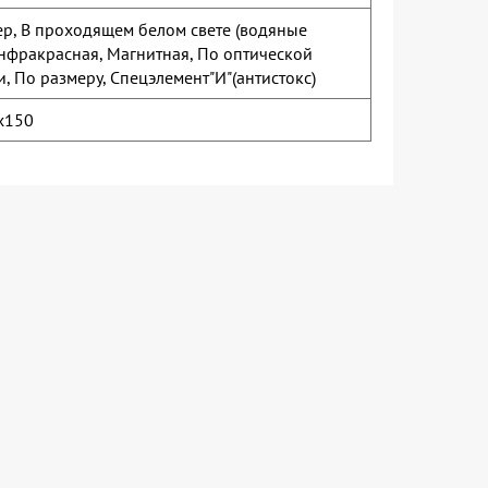
ер, В проходящем белом свете (водяные
Инфракрасная, Магнитная, По оптической
и, По размеру, Спецэлемент"И"(антистокс)
x150