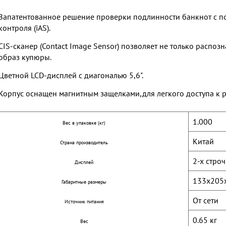
Запатентованное решение проверки подлинности банкнот с по
контроля (iAS).
CIS-сканер (Contact Image Sensor) позволяет не только распоз
образ купюры.
Цветной LCD-дисплей с диагональю 5,6".
Корпус оснащен магнитным защелками,для легкого доступа к ра
1.000
Вес в упаковке (кг)
Китай
Страна производитель
2-х стро
Дисплей
133x205
Габаритные размеры
От сети
Источник питания
0.65 кг
Вес