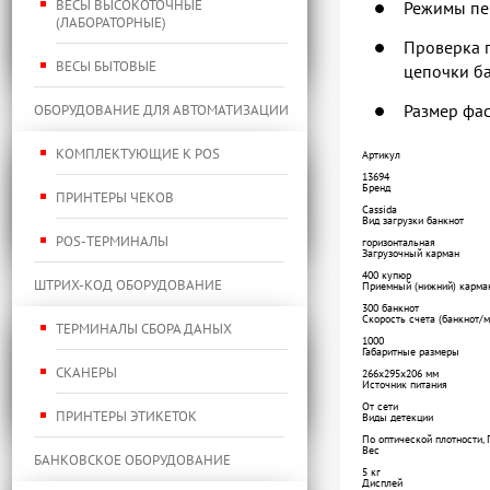
ВЕСЫ ВЫСОКОТОЧНЫЕ
Режимы пе
(ЛАБОРАТОРНЫЕ)
Проверка п
ВЕСЫ БЫТОВЫЕ
цепочки ба
Размер фас
ОБОРУДОВАНИЕ ДЛЯ АВТОМАТИЗАЦИИ
КОМПЛЕКТУЮЩИЕ К POS
Артикул
13694
Бренд
ПРИНТЕРЫ ЧЕКОВ
Cassida
Вид загрузки банкнот
POS-ТЕРМИНАЛЫ
горизонтальная
Загрузочный карман
400 купюр
ШТРИХ-КОД ОБОРУДОВАНИЕ
Приемный (нижний) карма
300 банкнот
Скорость счета (банкнот/м
ТЕРМИНАЛЫ СБОРА ДАНЫХ
1000
Габаритные размеры
СКАНЕРЫ
266х295х206 мм
Источник питания
От сети
ПРИНТЕРЫ ЭТИКЕТОК
Виды детекции
По оптической плотности, 
Вес
БАНКОВСКОЕ ОБОРУДОВАНИЕ
5 кг
Дисплей