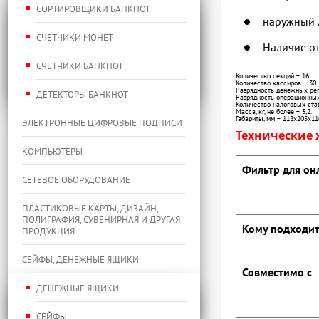
СОРТИРОВЩИКИ БАНКНОТ
наружный д
СЧЕТЧИКИ МОНЕТ
Наличие от
СЧЕТЧИКИ БАНКНОТ
Количество секций – 16.
Количество кассиров – 30.
Разрядность денежных рег
ДЕТЕКТОРЫ БАНКНОТ
Разрядность операционных 
Количество налоговых став
Масса, кг, не более – 3,2.
Габариты, мм – 118х205х11
ЭЛЕКТРОННЫЕ ЦИФРОВЫЕ ПОДПИСИ
Технические 
КОМПЬЮТЕРЫ
Фильтр для он
СЕТЕВОЕ ОБОРУДОВАНИЕ
ПЛАСТИКОВЫЕ КАРТЫ, ДИЗАЙН,
ПОЛИГРАФИЯ, СУВЕНИРНАЯ И ДРУГАЯ
Кому подходи
ПРОДУКЦИЯ
СЕЙФЫ, ДЕНЕЖНЫЕ ЯЩИКИ
Совместимо с
ДЕНЕЖНЫЕ ЯЩИКИ
СЕЙФЫ