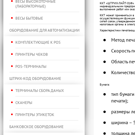
ВЕСЫ ВЫСОКОТОЧНЫЕ
ККТ «ШТРИХ-ЛАЙТ-01Ф» вкл
(ЛАБОРАТОРНЫЕ)
индивидуальными предприн
выполнения работ или оказ
ККТ может применяться в 
ВЕСЫ БЫТОВЫЕ
осуществляющим функции п
сетей связи, утвержденно
налоговые органы в элект
ОБОРУДОВАНИЕ ДЛЯ АВТОМАТИЗАЦИИ
Характеристики печатающе
Метод печа
КОМПЛЕКТУЮЩИЕ К POS
Скорость п
ПРИНТЕРЫ ЧЕКОВ
Область печ
POS-ТЕРМИНАЛЫ
Количество
ШТРИХ-КОД ОБОРУДОВАНИЕ
Бумага:
ТЕРМИНАЛЫ СБОРА ДАНЫХ
тип бумаги
печати);
СКАНЕРЫ
размеры ле
ПРИНТЕРЫ ЭТИКЕТОК
ширина – 5
БАНКОВСКОЕ ОБОРУДОВАНИЕ
толщина ле